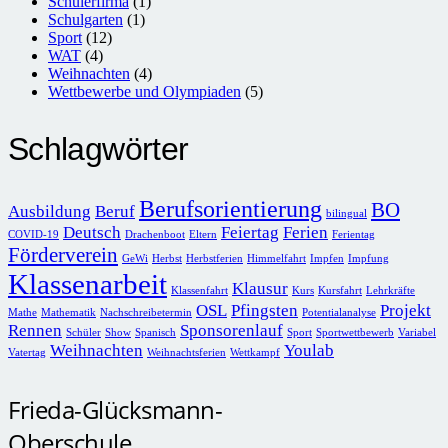
Schülerfirma
(1)
Schulgarten
(1)
Sport
(12)
WAT
(4)
Weihnachten
(4)
Wettbewerbe und Olympiaden
(5)
Schlagwörter
Berufsorientierung
BO
Ausbildung
Beruf
bilingual
Deutsch
Feiertag
Ferien
COVID-19
Drachenboot
Eltern
Ferientag
Förderverein
GeWi
Herbst
Herbstferien
Himmelfahrt
Impfen
Impfung
Klassenarbeit
Klausur
Klassenfahrt
Kurs
Kursfahrt
Lehrkräfte
OSL
Pfingsten
Projekt
Mathe
Mathematik
Nachschreibetermin
Potentialanalyse
Rennen
Sponsorenlauf
Schüler
Show
Spanisch
Sport
Sportwettbewerb
Variabel
Weihnachten
Youlab
Vatertag
Weihnachtsferien
Wettkampf
Frieda-Glücksmann-
Oberschule