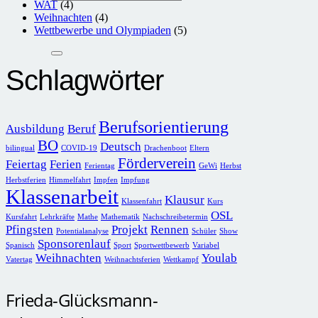
WAT
(4)
Weihnachten
(4)
Wettbewerbe und Olympiaden
(5)
Schlagwörter
Berufsorientierung
Ausbildung
Beruf
BO
Deutsch
bilingual
COVID-19
Drachenboot
Eltern
Förderverein
Feiertag
Ferien
Ferientag
GeWi
Herbst
Herbstferien
Himmelfahrt
Impfen
Impfung
Klassenarbeit
Klausur
Klassenfahrt
Kurs
OSL
Kursfahrt
Lehrkräfte
Mathe
Mathematik
Nachschreibetermin
Pfingsten
Projekt
Rennen
Potentialanalyse
Schüler
Show
Sponsorenlauf
Spanisch
Sport
Sportwettbewerb
Variabel
Weihnachten
Youlab
Vatertag
Weihnachtsferien
Wettkampf
Frieda-Glücksmann-