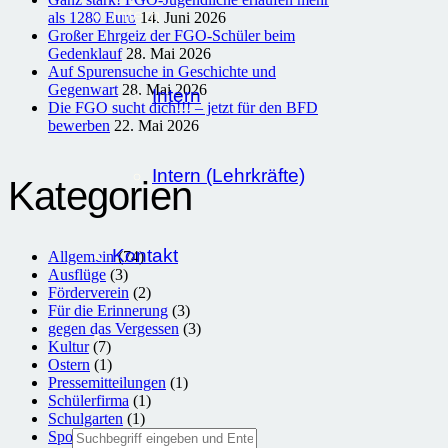
Intern
als 1280 Euro
14. Juni 2026
Großer Ehrgeiz der FGO-Schüler beim
Gedenklauf
28. Mai 2026
Auf Spurensuche in Geschichte und
Gegenwart
28. Mai 2026
Intern
Die FGO sucht dich!!! – jetzt für den BFD
bewerben
22. Mai 2026
Intern (Lehrkräfte)
Kategorien
Kontakt
Allgemein
(74)
Ausflüge
(3)
Förderverein
(2)
Für die Erinnerung
(3)
gegen das Vergessen
(3)
Kultur
(7)
Ostern
(1)
Pressemitteilungen
(1)
Schülerfirma
(1)
Schulgarten
(1)
Sport
(12)