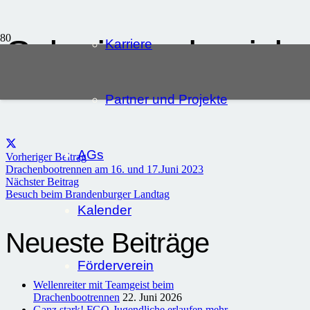
Schwimmabzeiche
Karriere
Veröffentlicht:
4. Mai 2023
Partner und Projekte
AGs
Vorheriger Beitrag
Drachenbootrennen am 16. und 17.Juni 2023
Nächster Beitrag
Besuch beim Brandenburger Landtag
Kalender
Neueste Beiträge
Förderverein
Wellenreiter mit Teamgeist beim
Drachenbootrennen
22. Juni 2026
Ganz stark! FGO-Jugendliche erlaufen mehr