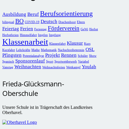
Berufsorientierung
Ausbildung
Beruf
BO
Deutsch
bilingual
COVID-19
Drachenboot
Eltern
Förderverein
Feiertag
Ferien
Ferientag
GeWi
Herbst
Herbstferien
Himmelfahrt
Impfen
Impfung
Klassenarbeit
Klausur
Klassenfahrt
Kurs
OSL
Kursfahrt
Lehrkräfte
Mathe
Mathematik
Nachschreibetermin
Pfingsten
Projekt
Rennen
Potentialanalyse
Schüler
Show
Sponsorenlauf
Spanisch
Sport
Sportwettbewerb
Variabel
Weihnachten
Youlab
Vatertag
Weihnachtsferien
Wettkampf
Frieda-Glücksmann-
Oberschule
Unsere Schule ist in Trägerschaft des Landkreises
Oberhavel.