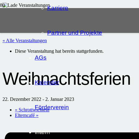
Karriere
Partner und Projekte
« Alle Veranstaltungen
Diese Veranstaltung hat bereits stattgefunden.
AGs
Weihnachtsferien
Kalender
22. Dezember 2022
-
2. Januar 2023
Förderverein
«
Schrottwichteln
Elterncafé
»
Intern