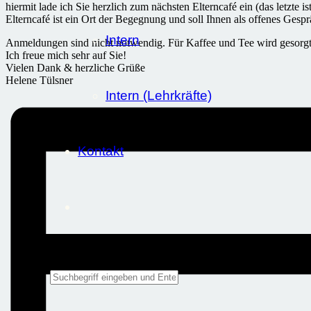
hiermit lade ich Sie herzlich zum nächsten Elterncafé ein (das letzte is
Elterncafé ist ein Ort der Begegnung und soll Ihnen als offenes Ge
Intern
Anmeldungen sind nicht notwendig. Für Kaffee und Tee wird gesorgt
Ich freue mich sehr auf Sie!
Vielen Dank & herzliche Grüße
Helene Tülsner
Intern (Lehrkräfte)
Kontakt