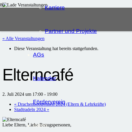
Karriere
Partner und Projekte
« Alle Veranstaltungen
Diese Veranstaltung hat bereits stattgefunden.
AGs
Elterncafé
Kalender
2. Juli 2024 um 17:00
-
19:00
Förderverein
«
Drachenbootrennen 2024 (Eltern & Lehrkräfte)
Stadtradeln 2024
»
Intern
Liebe Eltern, Liebe Bezugspersonen,