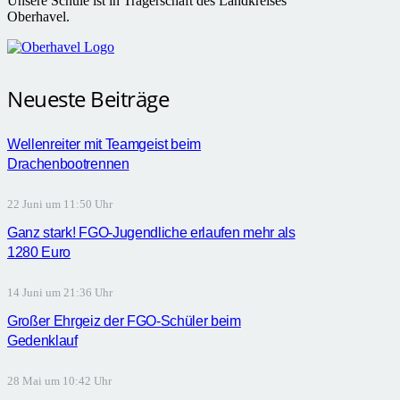
Unsere Schule ist in Trägerschaft des Landkreises
Oberhavel.
Neueste Beiträge
Wellenreiter mit Teamgeist beim
Drachenbootrennen
22 Juni um 11:50 Uhr
Ganz stark! FGO-Jugendliche erlaufen mehr als
1280 Euro
14 Juni um 21:36 Uhr
Großer Ehrgeiz der FGO-Schüler beim
Gedenklauf
28 Mai um 10:42 Uhr