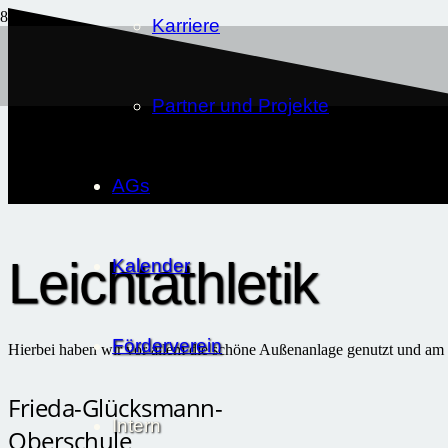
Karriere
Partner und Projekte
AGs
Leichtathletik
Kalender
Förderverein
Hierbei haben wir vor allem die schöne Außenanlage genutzt und am
Frieda-Glücksmann-
Intern
Oberschule