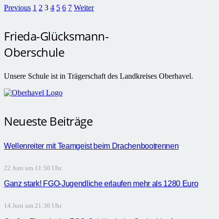
Previous
1
2
3
4
5
6
7
Weiter
Frieda-Glücksmann-
Oberschule
Unsere Schule ist in Trägerschaft des Landkreises Oberhavel.
Neueste Beiträge
Wellenreiter mit Teamgeist beim Drachenbootrennen
22 Juni um 11:50 Uhr
Ganz stark! FGO-Jugendliche erlaufen mehr als 1280 Euro
14 Juni um 21:36 Uhr